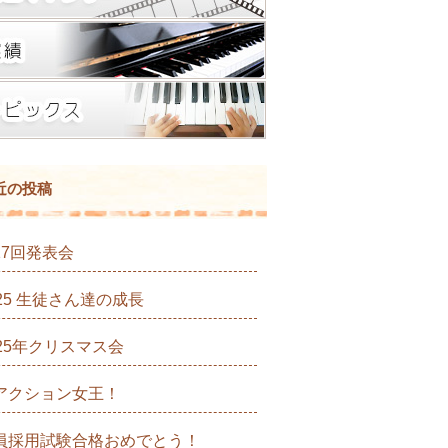
近の投稿
17回発表会
025 生徒さん達の成長
025年クリスマス会
アクション女王！
員採用試験合格おめでとう！