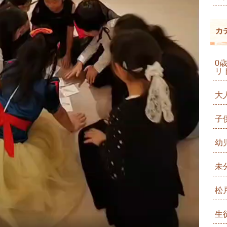
カ
0
リ
大
子
幼
未
松
生