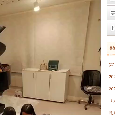
最
第
2
2
リ
教