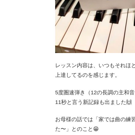
レッスン内容は、いつもそれほど
上達してるのを感じます。
5度圏速弾き（12の長調の主和
11秒と言う新記録も出ました🙌
お母様の話では「家では曲の練習
た〜」とのこと😁