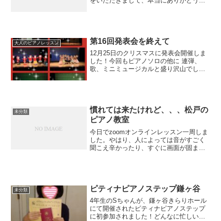
をいただきまして、本当にありがとうご
ざいました。生徒さん、そして親御様の
優しいメッセージやお気遣いに力を頂き
励まされました。心からお礼申し上げま
す。今日は母の思い出...
第16回発表会を終えて
大人のピアノレッスン
12月25日のクリスマスに発表会開催しま
した！今回もピアノソロの他に 連弾、
歌、ミニミュージカルと盛り沢山でし
た。盛り沢山のプログラムな上に、講師
演奏の曲目をラ・カンパネラなどにした
ものですから、精神的にも大変な発表会
となりました。今回つく...
慣れては来たけれど、、、松戸の
未分類
ピアノ教室
今日でzoomオンラインレッスン一周しま
した。やはり、人によっては音がすごく
聞こえ辛かったり、すぐに画面が固まっ
てしまったり、、、とうまく行かないこ
とがあります。今日も1人「音声が途切れ
途切れ」になってしまうと言う生徒さん
がいて、レッスン受...
ピティナピアノステップ鎌ヶ谷
未分類
4年生のSちゃんが、鎌ヶ谷きらりホール
にて開催されたピティナピアノステップ
に初参加されました！どんなに忙しい時