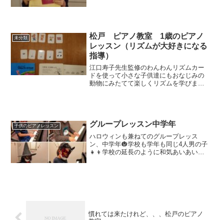
でも、毎回ピアノの課題はきちんとこな
し、レッスンに真剣に取り組んでいるの
がすごく伝わってくるSちゃん❇️演奏にも
その誠実さが表れて...
松戸 ピアノ教室 1歳のピアノ
未分類
レッスン（リズムが大好きになる
指導）
江口寿子先生監修のわんわんリズムカー
ドを使って小さな子供達にもおなじみの
動物にみたてて楽しくリズムを学びま
す。全音符→ぱああお（ぞう）付点2分音
符→ひひん（うま）2分音符→もう（う
し）4分音符→わん（いぬ）8分音符→ち
ゅちゅ（ねずみ）それぞ...
グループレッスン中学年
子供のピアノレッスン
ハロウィンも兼ねてのグループレッス
ン、中学年🎃学校も学年も同じ4人男の子
👧👦学校の延長のように和気あいあい
（過ぎる？😅）内容●ピアノ演奏●5度圏
速弾き●ボディカノン●スプーンゲーム前
回のグループレッスンで、5度圏速弾きで
１番になれなかった子...
慣れては来たけれど、、、松戸のピアノ