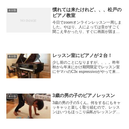
てくるH君との時間は実...
慣れては来たけれど、、、松戸の
未分類
ピアノ教室
今日でzoomオンラインレッスン一周しま
した。やはり、人によっては音がすごく
聞こえ辛かったり、すぐに画面が固まっ
てしまったり、、、とうまく行かないこ
とがあります。今日も1人「音声が途切れ
途切れ」になってしまうと言う生徒さん
がいて、レッスン受...
レッスン室にピアノが２台！
未分類
少し前のことになりますが、、、。昨年
秋から年末にかけ期間限定でレッスン室
にヤマハのC3x espressivoがやって来ま
した！C3xエスプレッシーヴォは、「ヤ
マハのコンサートピアノCFⅢに近い仕様
を、家庭用ピアノにも！」と言うコンセ
プトの...
3歳の男の子のピアノレッスン
未分類
3歳の男の子のSくん。何をするにもキャ
ッキャッと楽しく取り組むので、レッス
ンはいつもほっこり🤗私がレッスングッ
ズを取るのに教室内を忙しなく移動して
いると「も〜う、せんせいったらどこい
くの〜？」と😅うかうかしていられませ