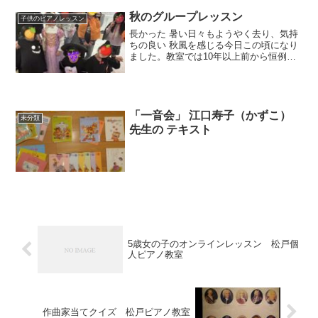
ん🤣まだまだ集中して一...
秋のグループレッスン
子供のピアノレッスン
長かった 暑い日々もようやく去り、気持
ちの良い 秋風を感じる今日この頃になり
ました。教室では10年以上前から恒例と
なっているハロウィングループ レッスン
の季節です🎃第1弾は小学1、2年生！みん
な思い思いの仮装でやってきました✨●演
奏発表今回...
「一音会」 江口寿子（かずこ）
未分類
先生の テキスト
5歳女の子のオンラインレッスン 松戸個
人ピアノ教室
作曲家当てクイズ 松戸ピアノ教室