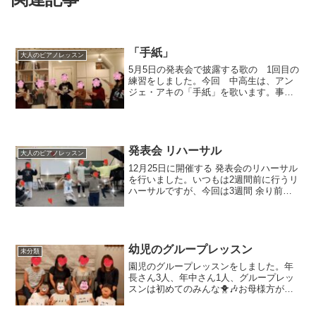
「手紙」
大人のピアノレッスン
5月5日の発表会で披露する歌の 1回目の
練習をしました。今回 中高生は、アン
ジェ・アキの「手紙」を歌います。事前
に 楽譜を渡し 音源（各パートごとに収
録されているものがネット上にありまし
た。便利な世の中になったものです💡）
を聴いて各自 練習...
発表会 リハーサル
大人のピアノレッスン
12月25日に開催する 発表会のリハーサル
を行いました。いつもは2週間前に行うリ
ハーサルですが、今回は3週間 余り前に
行ったこともあり、ほとんどの人が 楽譜
を見て弾いていました。今年は中学生以
上の出演が少なく(有ろうことか、娘も体
育のバスケ...
幼児のグループレッスン
未分類
園児のグループレッスンをしました。年
長さん3人、年中さん1人、グループレッ
スンは初めてのみんな🐥🎶お母様方が見
学する中、最初はみんな少し緊張してい
る様子でした😉レッスンの内容は●ピアノ