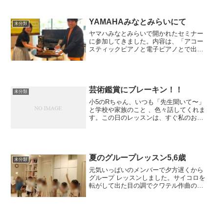
演奏●ドレミしりとり●音符カード●調当
て●リズムカード普...
YAMAHAみなとみらいにて
未分類
ヤマハみなとみらいで開かれたセミナー
に参加してきました。内容は、「アコー
スティックピアノと電子ピアノとで出来
ることの違い」について。ピアニストの
西本さんが、電子ピアノ、アップライト
、そしてグランドピアノ、それぞれの仕
組みの違いを実演を交え...
芸術鑑賞にブレーキン！！
未分類
小5のRちゃん、いつも「先生聞いて〜」
と学校や家族のこと 、色々話してくれま
す。この日のレッスンは、すぐ私のお手
本(変奏曲を作るのに、どのパターンか良
いかのサンプル)を聴くことから始まった
のですが、演奏がが終わるやいなや、
「先生、今日 学校...
夏のグループレッスン5,6歳
未分類
元気いっぱいのメンバーで夕方遅くから
グループ レッスンしました。サイコロを
転がして出た目の調でクワテル作曲の
「おともだち」を弾いてもらいました。
調性は音楽の基本です。12の長調と12の
短調。早い時期に全調 マスターすること
で、この先出会う♯...